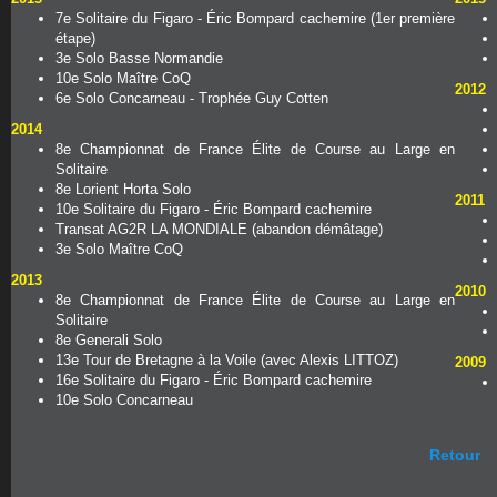
7e Solitaire du Figaro - Éric Bompard cachemire (1er première
étape)
3e Solo Basse Normandie
10e Solo Maître CoQ
2012
6e Solo Concarneau - Trophée Guy Cotten
2014
8e Championnat de France Élite de Course au Large en
Solitaire
8e Lorient Horta Solo
2011
10e Solitaire du Figaro - Éric Bompard cachemire
Transat AG2R LA MONDIALE (abandon démâtage)
3e Solo Maître CoQ
2013
2010
8e Championnat de France Élite de Course au Large en
Solitaire
8e Generali Solo
13e Tour de Bretagne à la Voile (avec Alexis LITTOZ)
2009
16e Solitaire du Figaro - Éric Bompard cachemire
10e Solo Concarneau
Retour