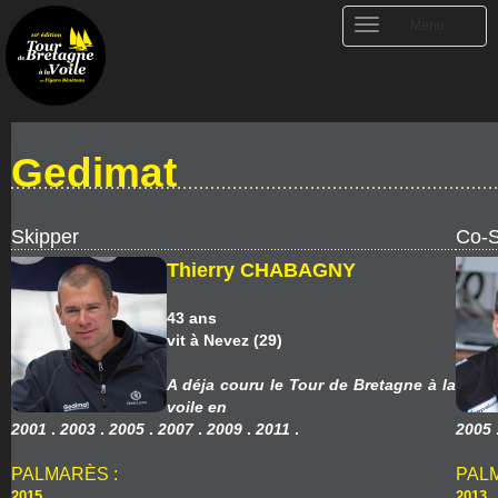
Toggle
Menu
navigation
Gedimat
Skipper
Co-S
Thierry CHABAGNY
43 ans
vit à Nevez (29)
A déja couru le Tour de Bretagne à la
voile en
2001
.
2003
.
2005
.
2007
.
2009
.
2011
.
2005
PALMARÈS :
PAL
2015
2013