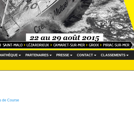
DIATHÈQUE
PARTENAIRES
PRESSE
CONTACT
CLASSEMENTS
...
...
...
...
...
s de Course