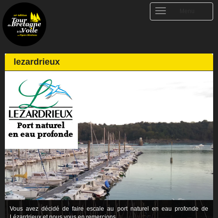
Toggle
Menu
navigation
lezardrieux
Vous avez décidé de faire escale au port naturel en eau profonde de
Lézardrieux et nous vous en remercions.