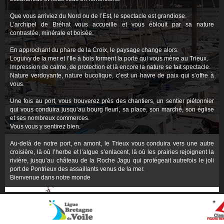
Que vous arriviez du Nord ou de l’Est, le spectacle est grandiose.
L’archipel de Bréhat vous accueille et vous éblouit par sa nature
contrastée, minérale et boisée.
En approchant du phare de la Croix, le paysage change alors.
Loguivy de la mer et l’Ile à bois forment la porte qui vous mène au Trieux.
Impression de calme, de protection et là encore la nature se fait spectacle.
Nature verdoyante, nature bucolique, c’est un havre de paix qui s’offre à
vous.
Une fois au port, vous trouverez près des chantiers, un sentier piétonnier
qui vous conduira jusqu’au bourg fleuri, sa place, son marché, son église
et ses nombreux commerces.
Vous vous y sentirez bien.
Au-delà de notre port, en amont, le Trieux vous conduira vers une autre
croisière, là où l’herbe et l’algue s’enlacent, là où les prairies rejoignent la
rivière, jusqu’au château de la Roche Jagu qui protégeait autrefois le joli
port de Pontrieux des assaillants venus de la mer.
Bienvenue dans notre monde