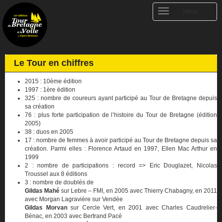
Toggle
Menu
navigation
Le Tour en chiffres
2015 : 10ème édition
1997 : 1ère édition
325 : nombre de coureurs ayant participé au Tour de Bretagne depuis
sa création
76 : plus forte participation de l’histoire du Tour de Bretagne (édition
2005)
38 : duos en 2005
17 : nombre de femmes à avoir participé au Tour de Bretagne depuis sa
création. Parmi elles : Florence Artaud en 1997, Ellen Mac Arthur en
1999
2 : nombre de participations : record => Eric Douglazet, Nicolas
Troussel aux 8 éditions
3 : nombre de doublés de
Gildas Mahé
sur Lebre – FMI, en 2005 avec Thierry Chabagny, en 2011
avec Morgan Lagravière sur Vendée
Gildas Morvan
sur Cercle Vert, en 2001 avec Charles Caudrelier-
Bénac, en 2003 avec Bertrand Pacé