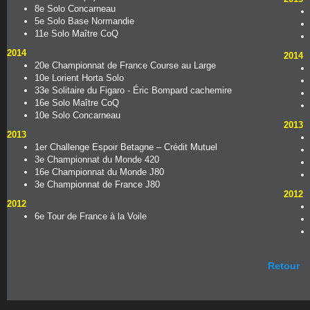
8e Solo Concarneau
5e Solo Base Normandie
11e Solo Maître CoQ
2014
2014
20e Championnat de France Course au Large
10e Lorient Horta Solo
33e Solitaire du Figaro - Éric Bompard cachemire
16e Solo Maître CoQ
10e Solo Concarneau
2013
2013
1er Challenge Espoir Betagne – Crédit Mutuel
3e Championnat du Monde 420
16e Championnat du Monde J80
3e Championnat de France J80
2012
2012
6e Tour de France à la Voile
Retour