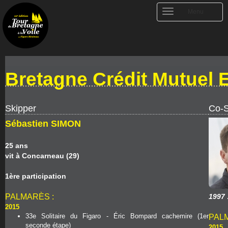
Toggle
Menu
navigation
Bretagne Crédit Mutuel 
Skipper
Co-S
Sébastien SIMON
25 ans
vit à Concarneau (29)
1ère participation
PALMARÈS :
1997
2015
33e Solitaire du Figaro - Éric Bompard cachemire (1er
PAL
seconde étape)
2015